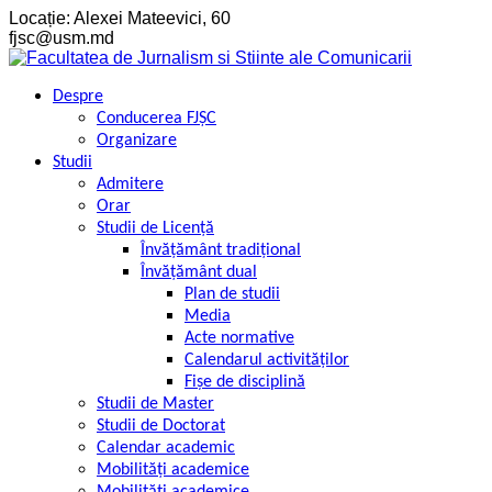
Перейти
Locație: Alexei Mateevici, 60
к
fjsc@usm.md
контенту
Despre
Conducerea FJȘC
Organizare
Studii
Admitere
Orar
Studii de Licență
Învățământ tradițional
Învățământ dual
Plan de studii
Media
Acte normative
Calendarul activităților
Fișe de disciplină
Studii de Master
Studii de Doctorat
Calendar academic
Mobilități academice