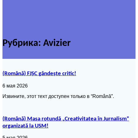
Рубрика:
Avizier
(Română) FJȘC gândește critic!
6 мая 2026
Извините, этот техт доступен только в “Română”.
(Română) Masa rotundă „Creativitatea în Jurnalism”
organizată la USM!
5 мая 2026