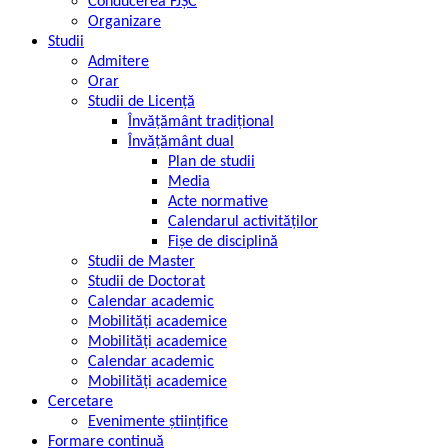
Conducerea FJȘC
Organizare
Studii
Admitere
Orar
Studii de Licență
Învățământ tradițional
Învățământ dual
Plan de studii
Media
Acte normative
Calendarul activităților
Fișe de disciplină
Studii de Master
Studii de Doctorat
Calendar academic
Mobilități academice
Mobilități academice
Calendar academic
Mobilități academice
Cercetare
Evenimente științifice
Formare continuă