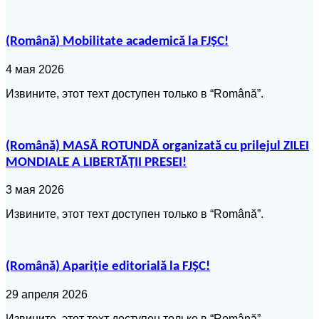
(Română) Mobilitate academică la FJȘC!
4 мая 2026
Извините, этот техт доступен только в “Română”.
(Română) MASĂ ROTUNDĂ organizată cu prilejul ZILEI
MONDIALE A LIBERTĂȚII PRESEI!
3 мая 2026
Извините, этот техт доступен только в “Română”.
(Română) Apariție editorială la FJȘC!
29 апреля 2026
Извините, этот техт доступен только в “Română”.