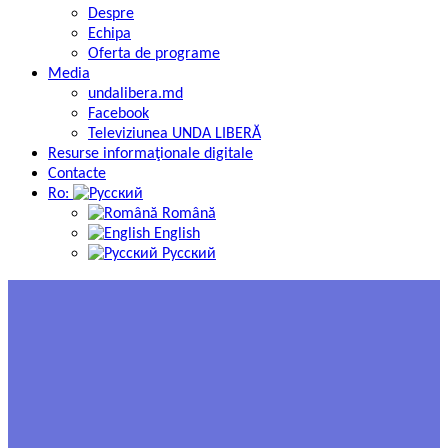
Despre
Echipa
Oferta de programe
Media
undalibera.md
Facebook
Televiziunea UNDA LIBERĂ
Resurse informaţionale digitale
Contacte
Ro:
Română
English
Русский