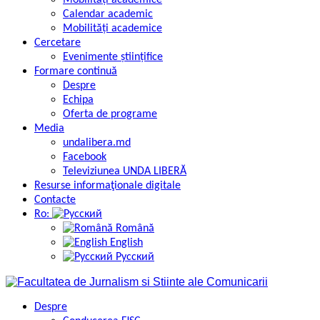
Mobilități academice
Calendar academic
Mobilități academice
Cercetare
Evenimente științifice
Formare continuă
Despre
Echipa
Oferta de programe
Media
undalibera.md
Facebook
Televiziunea UNDA LIBERĂ
Resurse informaţionale digitale
Contacte
Ro:
Română
English
Русский
Despre