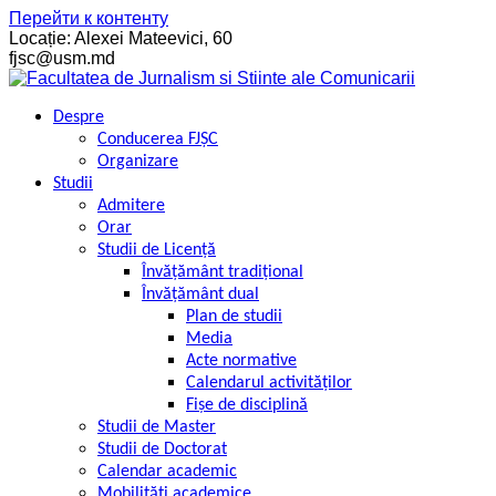
Перейти к контенту
Locație: Alexei Mateevici, 60
fjsc@usm.md
Despre
Conducerea FJȘC
Organizare
Studii
Admitere
Orar
Studii de Licență
Învățământ tradițional
Învățământ dual
Plan de studii
Media
Acte normative
Calendarul activităților
Fișe de disciplină
Studii de Master
Studii de Doctorat
Calendar academic
Mobilități academice