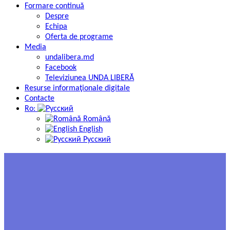
Formare continuă
Despre
Echipa
Oferta de programe
Media
undalibera.md
Facebook
Televiziunea UNDA LIBERĂ
Resurse informaţionale digitale
Contacte
Ro:
Română
English
Русский