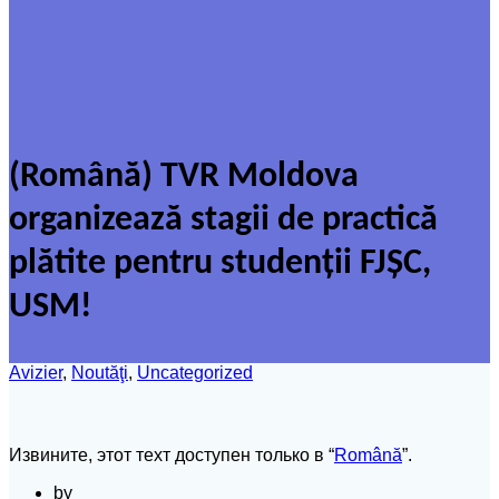
(Română) TVR Moldova
organizează stagii de practică
plătite pentru studenții FJȘC,
USM!
Avizier
,
Noutăţi
,
Uncategorized
Извините, этот техт доступен только в “
Română
”.
by