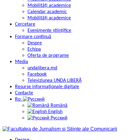
Mobilități academice
Calendar academic
Mobilități academice
Cercetare
Evenimente științifice
Formare continuă
Despre
Echipa
Oferta de programe
Media
undalibera.md
Facebook
Televiziunea UNDA LIBERĂ
Resurse informaţionale digitale
Contacte
Ro:
Română
English
Русский