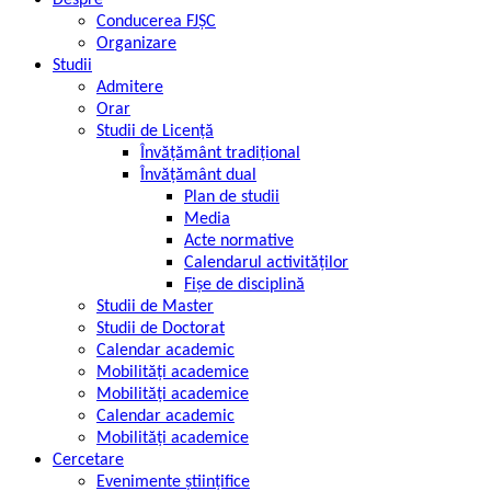
Despre
Conducerea FJȘC
Organizare
Studii
Admitere
Orar
Studii de Licență
Învățământ tradițional
Învățământ dual
Plan de studii
Media
Acte normative
Calendarul activităților
Fișe de disciplină
Studii de Master
Studii de Doctorat
Calendar academic
Mobilități academice
Mobilități academice
Calendar academic
Mobilități academice
Cercetare
Evenimente științifice