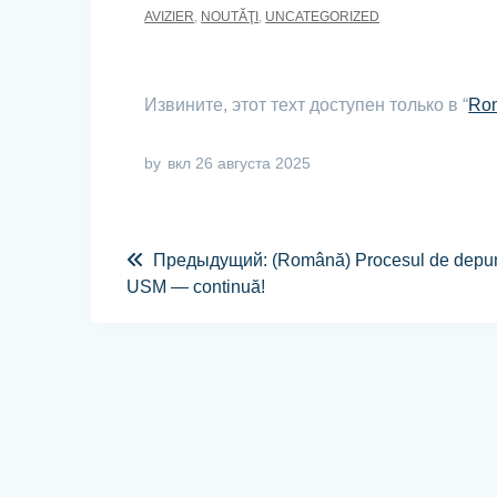
AVIZIER
,
NOUTĂŢI
,
UNCATEGORIZED
Извините, этот техт доступен только в “
Ro
by
вкл 26 августа 2025
Предыдущий:
(Română) Procesul de depuner
USM — continuă!