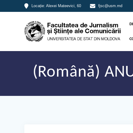
Locație: Alexei Mateevici, 60
fjsc@usm.md
D
C
(Română) ANU