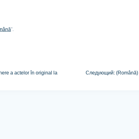
mână
”.
e a actelor în original la
Следующий:
(Română) L