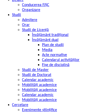
Despre
Conducerea FJȘC
Organizare
Studii
Admitere
Orar
Studii de Licență
Învățământ tradițional
Învățământ dual
Plan de studii
Media
Acte normative
Calendarul activităților
Fișe de disciplină
Studii de Master
Studii de Doctorat
Calendar academic
Mobilități academice
Mobilități academice
Calendar academic
Mobilități academice
Cercetare
Evenimente științifice