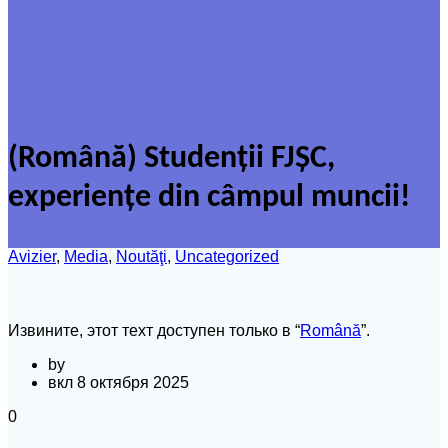
(Română) Studenții FJȘC,
experiențe din câmpul muncii!
Avizier
,
Media
,
Noutăţi
,
Uncategorized
Извините, этот техт доступен только в “
Română
”.
by
вкл 8 октября 2025
0