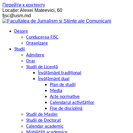
Перейти к контенту
Locație: Alexei Mateevici, 60
fjsc@usm.md
Despre
Conducerea FJȘC
Organizare
Studii
Admitere
Orar
Studii de Licență
Învățământ tradițional
Învățământ dual
Plan de studii
Media
Acte normative
Calendarul activităților
Fișe de disciplină
Studii de Master
Studii de Doctorat
Calendar academic
Mobilități academice