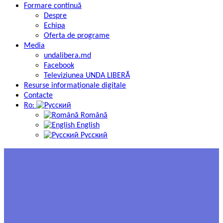
Formare continuă
Despre
Echipa
Oferta de programe
Media
undalibera.md
Facebook
Televiziunea UNDA LIBERĂ
Resurse informaţionale digitale
Contacte
Ro:
Română
English
Русский