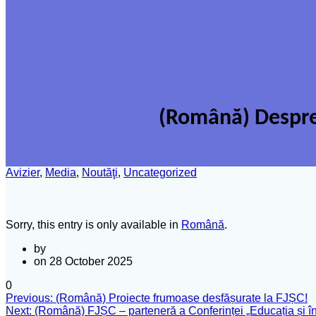
(Română) Despre 
Avizier
,
Media
,
Noutăţi
,
Uncategorized
Sorry, this entry is only available in
Română
.
by
on 28 October 2025
0
Previous
Previous:
(Română) Proiecte frumoase desfășurate la FJȘC!
Post
Next
post:
Next:
(Română) FJȘC – parteneră a Conferinței „Educația și înv