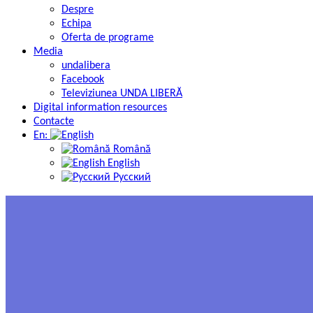
Despre
Echipa
Oferta de programe
Media
undalibera
Facebook
Televiziunea UNDA LIBERĂ
Digital information resources
Contacte
En:
Română
English
Русский