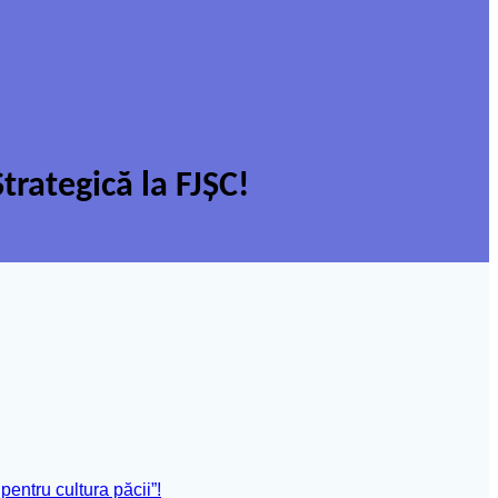
rategică la FJȘC!
entru cultura păcii”!