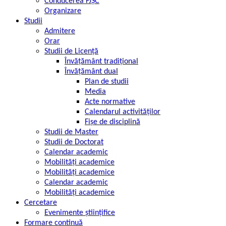
Conducerea FJȘC
Organizare
Studii
Admitere
Orar
Studii de Licență
Învățământ tradițional
Învățământ dual
Plan de studii
Media
Acte normative
Calendarul activităților
Fișe de disciplină
Studii de Master
Studii de Doctorat
Calendar academic
Mobilități academice
Mobilități academice
Calendar academic
Mobilități academice
Cercetare
Evenimente științifice
Formare continuă