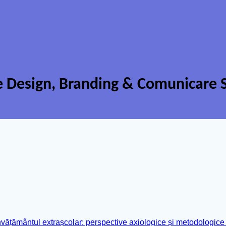
Design, Branding & Comunicare St
ățământul extrașcolar: perspective axiologice și metodologice p