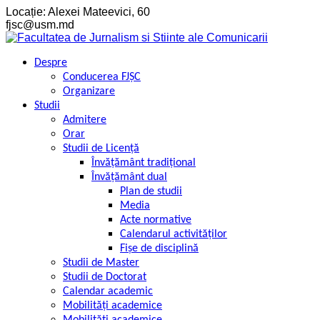
Skip
Locație: Alexei Mateevici, 60
to
fjsc@usm.md
content
Despre
Conducerea FJȘC
Organizare
Studii
Admitere
Orar
Studii de Licență
Învățământ tradițional
Învățământ dual
Plan de studii
Media
Acte normative
Calendarul activităților
Fișe de disciplină
Studii de Master
Studii de Doctorat
Calendar academic
Mobilități academice