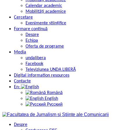
Mobilități academice
Calendar academic
Mobilități academice
Cercetare
Evenimente științifice
Formare continuă
Despre
Echipa
Oferta de programe
Media
undalibera
Facebook
Televiziunea UNDA LIBERĂ
Digital information resources
Contacte
En:
Română
English
Русский
Despre