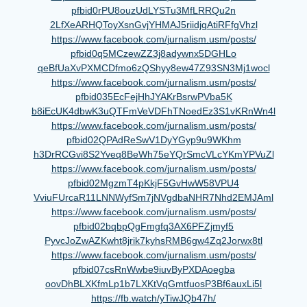
pfbid0rPU8ouzUdLYSTu3MfLRRQu2n
2LfXeARHQToyXsnGvjYHMAJ5riidjg
AtiRFfgVhzl
https://www.facebook.com/
jurnalism.usm/posts/
pfbid0q5MCzewZZ3j8adywnx5DGHLo
qeBfUaXvPXMCDfmo6zQShyy8ew47Z9
3SN3Mj1wocl
https://www.facebook.com/
jurnalism.usm/posts/
pfbid035EcFejHhJYAKrBsrwPVba5K
b8iEcUK4dbwK3uQTFmVeVDFhTNoedE
z3S1vKRnWn4l
https://www.facebook.com/
jurnalism.usm/posts/
pfbid02QPAdReSwV1DyYGyp9u9WKhm
h3DrRCGvi8S2Yveq8BeWh75eYQrSmc
VLcYKmYPVuZl
https://www.facebook.com/
jurnalism.usm/posts/
pfbid02MgzmT4pKkjF5GvHwW58VPU4
VviuFUrcaR11LNNWyfSm7jNVgdbaNH
R7Nhd2EMJAml
https://www.facebook.com/
jurnalism.usm/posts/
pfbid02bqbpQgFmgfq3AX6PFZjmyf5
PyvcJoZwAZKwht8jrik7kyhsRMB6gw
4Zq2Jorwx8tl
https://www.facebook.com/
jurnalism.usm/posts/
pfbid07csRnWwbe9iuvByPXDAoegba
oovDhBLXKfmLp1b7LXKtVqGmtfuosP
3Bf6auxLi5l
https://fb.watch/yTiwJQb47h/