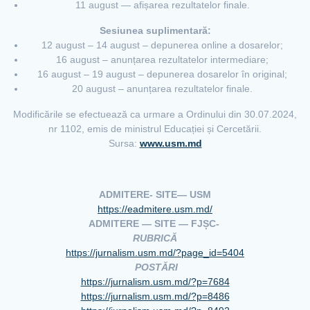
11 august — afișarea rezultatelor finale.
Sesiunea suplimentară:
12 august – 14 august – depunerea online a dosarelor;
16 august – anunțarea rezultatelor intermediare;
16 august – 19 august – depunerea dosarelor în original;
20 august – anunțarea rezultatelor finale.
Modificările se efectuează ca urmare a Ordinului din 30.07.2024,
nr 1102, emis de ministrul Educației și Cercetării.
Sursa:
www.usm.md
ADMITERE- SITE
— USM
https://eadmitere.usm.md/
ADMITERE —
SITE — FJȘC-
RUBRICĂ
https://jurnalism.usm.md/?
page_id=5404
POSTĂRI
https://jurnalism.usm.md/?p=
7684
https://jurnalism.usm.md/?p=
8486