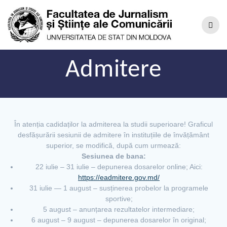
Admitere
În atenția cadidaților la admiterea la studii superioare! Graficul
desfășurării sesiunii de admitere în instituțiile de învățământ
superior, se modifică, după cum urmează:
Sesiunea de bana:
22 iulie – 31 iulie – depunerea dosarelor online; Aici:
https://eadmitere.gov.md/
31 iulie — 1 august – susținerea probelor la programele
sportive;
5 august – anunțarea rezultatelor intermediare;
6 august – 9 august – depunerea dosarelor în original;