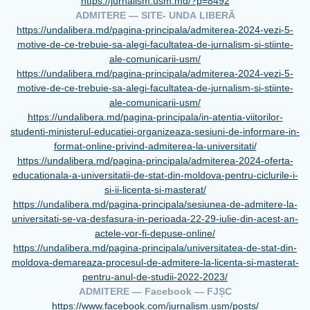
https://jurnalism.usm.md/?p=
8492
ADMITERE —
SITE- UNDA LIBERĂ
https://undalibera.md/pagina-
principala/admiterea-2024-
vezi-5-
motive-de-ce-trebuie-
sa-alegi-facultatea-de-
jurnalism-si-stiinte-
ale-
comunicarii-usm/
https://undalibera.md/pagina-
principala/admiterea-2024-
vezi-5-
motive-de-ce-trebuie-
sa-alegi-facultatea-de-
jurnalism-si-stiinte-
ale-
comunicarii-usm/
https://undalibera.md/pagina-
principala/in-atentia-
viitorilor-
studenti-
ministerul-educatiei-
organizeaza-sesiuni-de-
informare-in-
format-online-
privind-admiterea-la-
universitati/
https://undalibera.md/pagina-
principala/admiterea-2024-
oferta-
educationala-a-
universitatii-de-stat-din-
moldova-pentru-ciclurile-i-
si-
ii-licenta-si-masterat/
https://undalibera.md/pagina-
principala/sesiunea-de-
admitere-la-
universitati-se-
va-desfasura-in-perioada-22-
29-iulie-din-acest-an-
actele-
vor-fi-depuse-online/
https://undalibera.md/pagina-
principala/universitatea-de-
stat-din-
moldova-demareaza-
procesul-de-admitere-la-
licenta-si-masterat-
pentru-
anul-de-studii-2022-2023/
ADMITERE —
Facebook — FJȘC
https://www.facebook.com/
jurnalism.usm/posts/