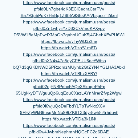
https://www.facebook.com/
jurnalism.usm/posts/
pfbid0Lh7gbe4qK3ECiCedraCsrFVv
B5793p5PoK7HnBq1Z8t8A9SEsKAjVb
sgseT2ifxnl
https://www.facebook.com/
jurnalism.usm/posts/
pfbid0Zn1whyiiYxD82CxVmoKPXypv
D5VW1BaMpFwdXMpGh7qahoUGuK5j4G
behXEvPU6Wl
https://fb.watch/yTiyWB3Ztm/
https://fb.watch/yTizoS1m6T/
https://www.facebook.com/
jurnalism.usm/posts/
pfbid0bXN4x47a5eyCPEUU6acAWfso
bQ7d3qGKDNWDSPRzqmzMUynb2GfZYN
4YGLHA3Abxl
https://fb.watch/yTiBbxXEBY/
https://www.facebook.com/
jurnalism.usm/posts/
pfbid02djFNBPebcFAQe3SkoqePhFp
65UgkkyDTWguuQp6uqEouCXazLAYnM
rerZfvp2Wgwl
https://www.facebook.com/
jurnalism.usm/posts/
pfbid0i6wjuQoDeFbdYLTpTwNxxXCv
9FEZyWkB6usgMeNu99tZK8T33dyr5w
h8i4r5dqvtl
https://fb.watch/yTiDa3k1iN/
https://www.facebook.com/
jurnalism.usm/posts/
pfbid0w4JwbmNephmnHQGcFC2g6DAE