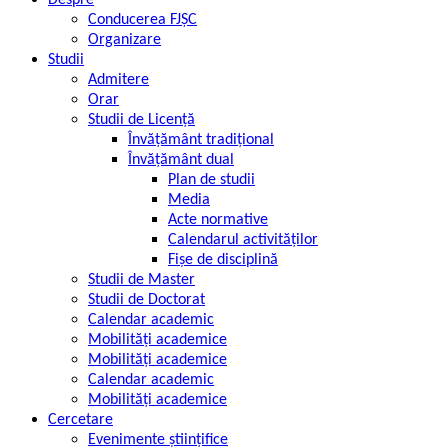
Despre
Conducerea FJȘC
Organizare
Studii
Admitere
Orar
Studii de Licență
Învățământ tradițional
Învățământ dual
Plan de studii
Media
Acte normative
Calendarul activităților
Fișe de disciplină
Studii de Master
Studii de Doctorat
Calendar academic
Mobilități academice
Mobilități academice
Calendar academic
Mobilități academice
Cercetare
Evenimente științifice