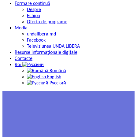
Formare continuă
Despre
Echipa
Oferta de programe
Media
undalibera.md
Facebook
Televiziunea UNDA LIBERĂ
Resurse informaţionale digitale
Contacte
Ro:
Română
English
Русский