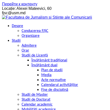
Перейти к контенту
Locație: Alexei Mateevici, 60
fjsc@usm.md
Despre
Conducerea FJȘC
Organizare
Studii
Admitere
Orar
Studii de Licență
Învățământ tradițional
Învățământ dual
Plan de studii
Media
Acte normative
Calendarul activităților
Fișe de disciplină
Studii de Master
Studii de Doctorat
Calendar academic
Mobilități academice