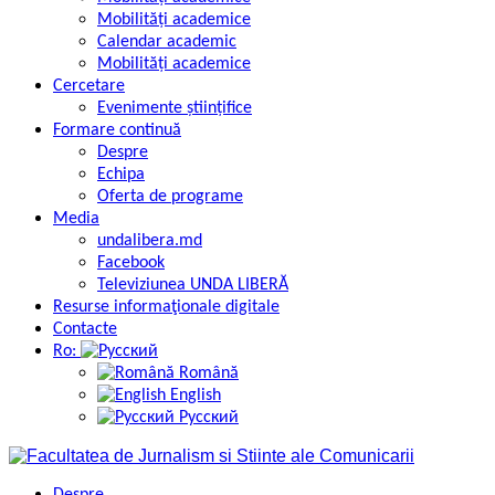
Mobilități academice
Calendar academic
Mobilități academice
Cercetare
Evenimente științifice
Formare continuă
Despre
Echipa
Oferta de programe
Media
undalibera.md
Facebook
Televiziunea UNDA LIBERĂ
Resurse informaţionale digitale
Contacte
Ro:
Română
English
Русский