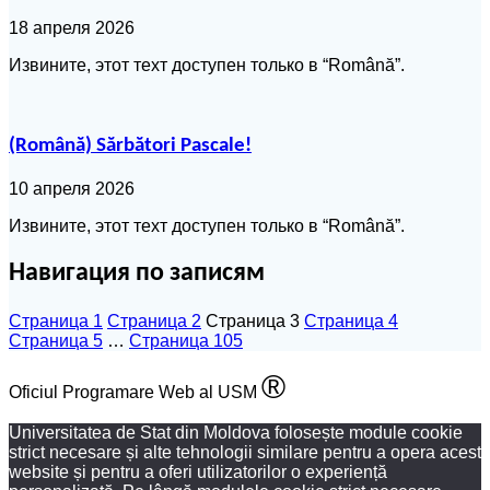
18 апреля 2026
Извините, этот техт доступен только в “Română”.
(Română) Sărbători Pascale!
10 апреля 2026
Извините, этот техт доступен только в “Română”.
Навигация по записям
Страница
1
Страница
2
Страница
3
Страница
4
Страница
5
…
Страница
105
®
Oficiul Programare Web al USM
Universitatea de Stat din Moldova folosește module cookie
strict necesare și alte tehnologii similare pentru a opera acest
website și pentru a oferi utilizatorilor o experiență