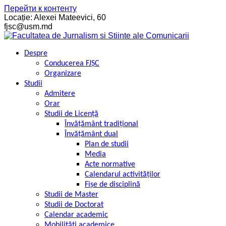
Перейти к контенту
Locație: Alexei Mateevici, 60
fjsc@usm.md
Despre
Conducerea FJȘC
Organizare
Studii
Admitere
Orar
Studii de Licență
Învățământ tradițional
Învățământ dual
Plan de studii
Media
Acte normative
Calendarul activităților
Fișe de disciplină
Studii de Master
Studii de Doctorat
Calendar academic
Mobilități academice