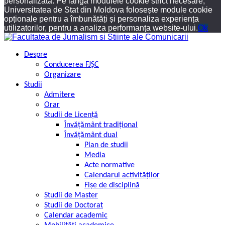
personalizată. Pe lângă modulele cookie strict necesare,
Universitatea de Stat din Moldova folosește module cookie
opționale pentru a îmbunătăți și personaliza experiența
utilizatorilor, pentru a analiza performanța website-ului.
Ok
Despre
Conducerea FJȘC
Organizare
Studii
Admitere
Orar
Studii de Licență
Învățământ tradițional
Învățământ dual
Plan de studii
Media
Acte normative
Calendarul activităților
Fișe de disciplină
Studii de Master
Studii de Doctorat
Calendar academic