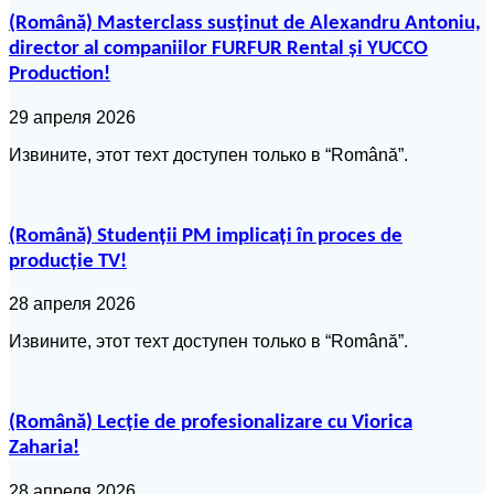
(Română) Masterclass susținut de Alexandru Antoniu,
director al companiilor FURFUR Rental și YUCCO
Production!
29 апреля 2026
Извините, этот техт доступен только в “Română”.
(Română) Studenții PM implicați în proces de
producție TV!
28 апреля 2026
Извините, этот техт доступен только в “Română”.
(Română) Lecție de profesionalizare cu Viorica
Zaharia!
28 апреля 2026