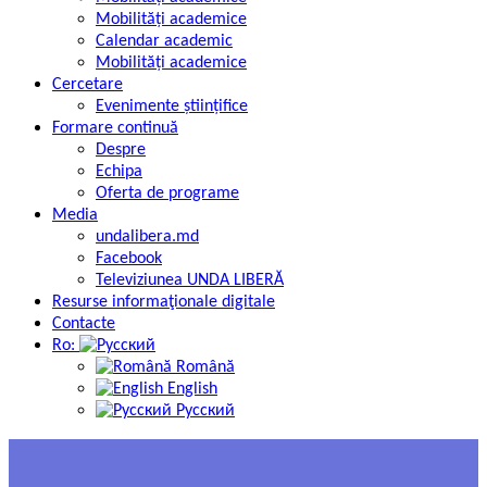
Mobilități academice
Calendar academic
Mobilități academice
Cercetare
Evenimente științifice
Formare continuă
Despre
Echipa
Oferta de programe
Media
undalibera.md
Facebook
Televiziunea UNDA LIBERĂ
Resurse informaţionale digitale
Contacte
Ro:
Română
English
Русский