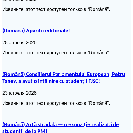
Извините, этот техт доступен только в “Română”.
(Română) Apariții editoriale!
28 апреля 2026
Извините, этот техт доступен только в “Română”.
(Română) Consilierul Parlamentului European, Petru
Tanev, a avut o întâlnire cu studenții FJȘC!
23 апреля 2026
Извините, этот техт доступен только в “Română”.
(Română) Artă stradală — o expoziție realizată de
studenții de la PM!