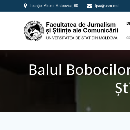
Locație: Alexei Mateevici, 60
fjsc@usm.md
D
C
Balul Bobocilo
Șt