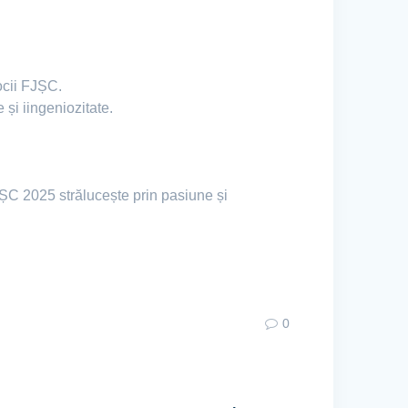
ocii FJȘC.
 și iingeniozitate.
FJȘC 2025 strălucește prin pasiune și
0