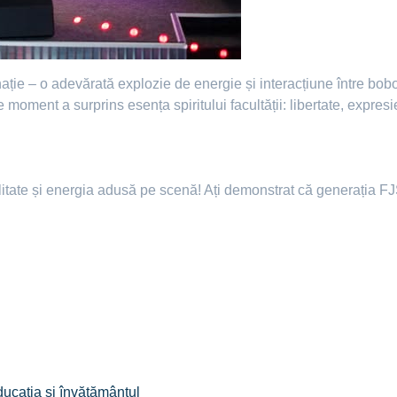
nație – o adevărată explozie de energie și interacțiune între bob
 moment a surprins esența spiritului facultății: libertate, expresie
inalitate și energia adusă pe scenă! Ați demonstrat că generația 
ucația și învățământul