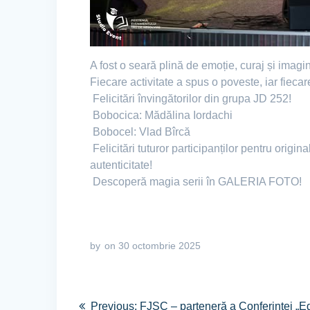
A fost o seară plină de emoție, curaj și imagi
Fiecare activitate a spus o poveste, iar fiecare
Felicitări învingătorilor din grupa JD 252!
Bobocica: Mădălina Iordachi
Bobocel: Vlad Bîrcă
Felicitări tuturor participanților pentru orig
autenticitate!
Descoperă magia serii în GALERIA FOTO!
by
on 30 octombrie 2025
Previous:
FJȘC – parteneră a Conferinței „Ed