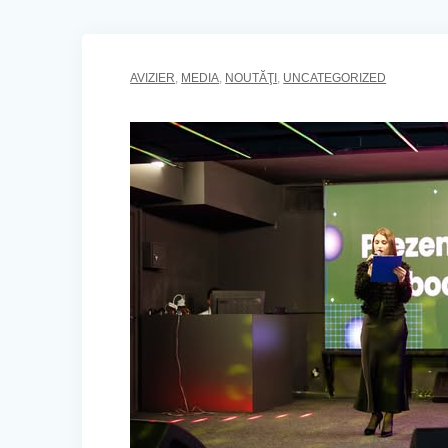
AVIZIER
,
MEDIA
,
NOUTĂŢI
,
UNCATEGORIZED