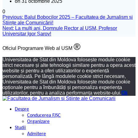
on 31 octombrie 2025
0
Previous:
Balul Bobocilor 2025 – Facultatea de Jurnalism și
Științe ale Comunicării!
Next:
La mulți ani, Domnule Rector al USM, Profesor
Universitar Igor Șarov!
®
Oficiul Programare Web al USM
Universitatea de Stat din Moldova folosește module cookie
strict necesare și alte tehnologii similare pentru a opera acest
website și pentru a oferi utilizatorilor o experiență
personalizată. Pe lângă modulele cookie strict necesare,
Universitatea de Stat din Moldova folosește module cookie
opționale pentru a îmbunătăți și personaliza experiența
utilizatorilor, pentru a analiza performanța website-ului.
Ok
Despre
Conducerea FJȘC
Organizare
Studii
Admitere