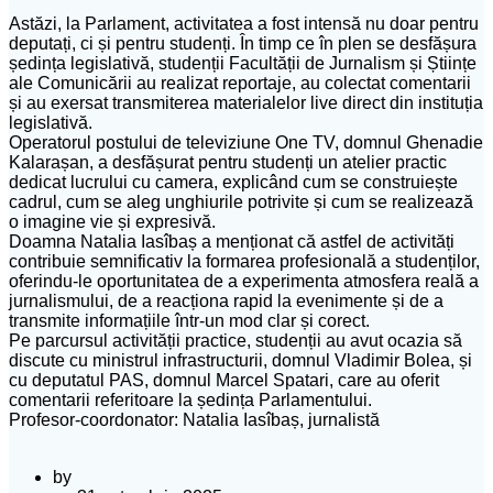
Astăzi, la Parlament, activitatea a fost intensă nu doar pentru
deputați, ci și pentru studenți. În timp ce în plen se desfășura
ședința legislativă, studenții Facultății de Jurnalism și Științe
ale Comunicării au realizat reportaje, au colectat comentarii
și au exersat transmiterea materialelor live direct din instituția
legislativă.
Operatorul postului de televiziune One TV, domnul Ghenadie
Kalarașan, a desfășurat pentru studenți un atelier practic
dedicat lucrului cu camera, explicând cum se construiește
cadrul, cum se aleg unghiurile potrivite și cum se realizează
o imagine vie și expresivă.
Doamna Natalia Iasîbaș a menționat că astfel de activități
contribuie semnificativ la formarea profesională a studenților,
oferindu-le oportunitatea de a experimenta atmosfera reală a
jurnalismului, de a reacționa rapid la evenimente și de a
transmite informațiile într-un mod clar și corect.
Pe parcursul activității practice, studenții au avut ocazia să
discute cu ministrul infrastructurii, domnul Vladimir Bolea, și
cu deputatul PAS, domnul Marcel Spatari, care au oferit
comentarii referitoare la ședința Parlamentului.
Profesor-coordonator: Natalia Iasîbaș, jurnalistă
by