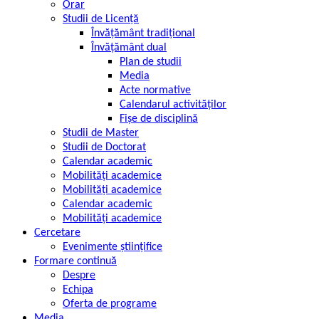
Orar
Studii de Licență
Învățământ tradițional
Învățământ dual
Plan de studii
Media
Acte normative
Calendarul activităților
Fișe de disciplină
Studii de Master
Studii de Doctorat
Calendar academic
Mobilități academice
Mobilități academice
Calendar academic
Mobilități academice
Cercetare
Evenimente științifice
Formare continuă
Despre
Echipa
Oferta de programe
Media