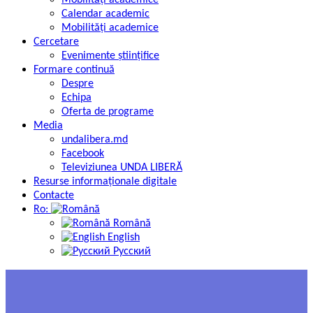
Mobilități academice
Calendar academic
Mobilități academice
Cercetare
Evenimente științifice
Formare continuă
Despre
Echipa
Oferta de programe
Media
undalibera.md
Facebook
Televiziunea UNDA LIBERĂ
Resurse informaţionale digitale
Contacte
Ro:
Română
English
Русский