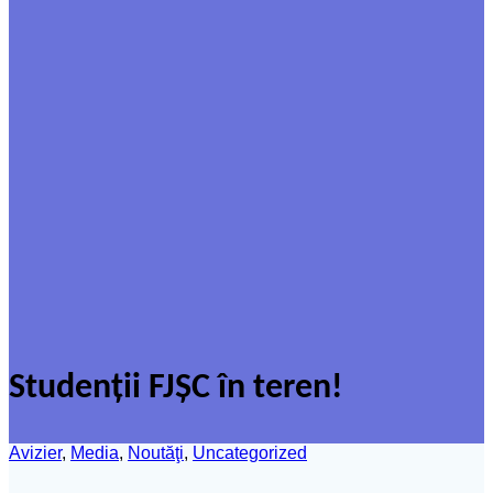
Studenții FJȘC în teren!
Avizier
,
Media
,
Noutăţi
,
Uncategorized