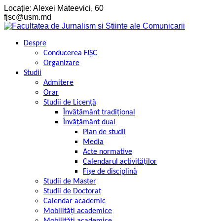
Locație: Alexei Mateevici, 60
fjsc@usm.md
Despre
Conducerea FJȘC
Organizare
Studii
Admitere
Orar
Studii de Licență
Învățământ tradițional
Învățământ dual
Plan de studii
Media
Acte normative
Calendarul activităților
Fișe de disciplină
Studii de Master
Studii de Doctorat
Calendar academic
Mobilități academice