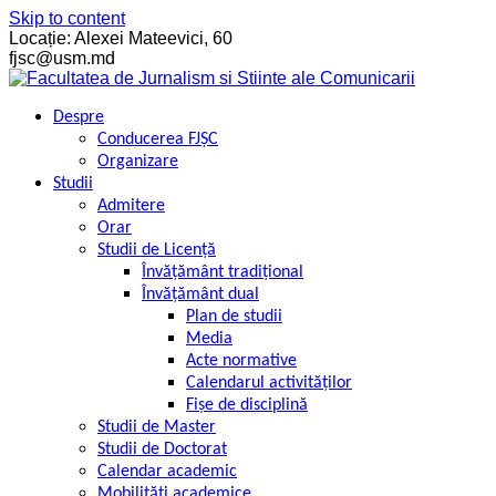
Skip to content
Locație: Alexei Mateevici, 60
fjsc@usm.md
Despre
Conducerea FJȘC
Organizare
Studii
Admitere
Orar
Studii de Licență
Învățământ tradițional
Învățământ dual
Plan de studii
Media
Acte normative
Calendarul activităților
Fișe de disciplină
Studii de Master
Studii de Doctorat
Calendar academic
Mobilități academice