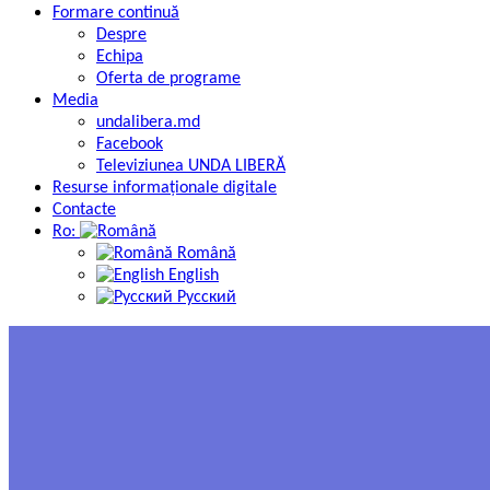
Formare continuă
Despre
Echipa
Oferta de programe
Media
undalibera.md
Facebook
Televiziunea UNDA LIBERĂ
Resurse informaţionale digitale
Contacte
Ro:
Română
English
Русский