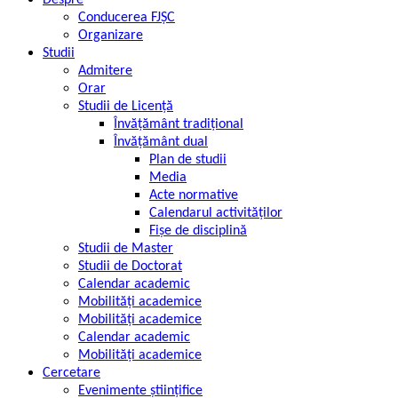
Despre
Conducerea FJȘC
Organizare
Studii
Admitere
Orar
Studii de Licență
Învățământ tradițional
Învățământ dual
Plan de studii
Media
Acte normative
Calendarul activităților
Fișe de disciplină
Studii de Master
Studii de Doctorat
Calendar academic
Mobilități academice
Mobilități academice
Calendar academic
Mobilități academice
Cercetare
Evenimente științifice