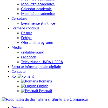
Mobilități academice
Calendar academic
Mobilități academice
Cercetare
Evenimente științifice
Formare continuă
Despre
Echipa
Oferta de programe
Media
undalibera.md
Facebook
Televiziunea UNDA LIBERĂ
Resurse informaţionale digitale
Contacte
Ro:
Română
English
Русский